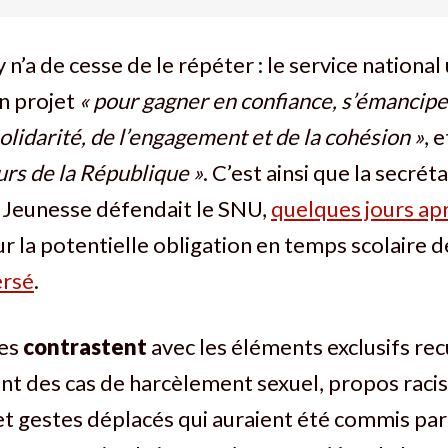
 n’a de cesse de le répéter : le service national
un projet
« pour gagner en confiance, s’émancipe
solidarité, de l’engagement et de la cohésion »
, 
urs de la République »
. C’est ainsi que la secrét
a Jeunesse défendait le SNU,
quelques jours ap
r la potentielle obligation en temps scolaire 
ersé
.
es
contrastent
avec les éléments exclusifs recu
nt des cas de harcèlement sexuel, propos racis
et gestes déplacés qui auraient été commis par 