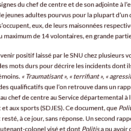
ignes du chef de centre et de son adjointe à l
de jeunes adultes pourvus pour la plupart d’un
s’occupent, eux, de leurs maisonnées respectiv
 maximum de 14 volontaires, en grande partie
venir positif laissé par le SNU chez plusieurs v
des mots durs pour décrire les incidents dont il
témoins.
« Traumatisant », « terrifiant », « agressif
 des qualificatifs que l’on retrouve dans un rap
e au chef de centre au Service départemental à l
 et aux sports (SDJES). Ce document, que
Poli
 resté, à ce jour, sans réponse. Un second rappo
lieutenant-colonel visé et dont
Politis
a pu avoir c