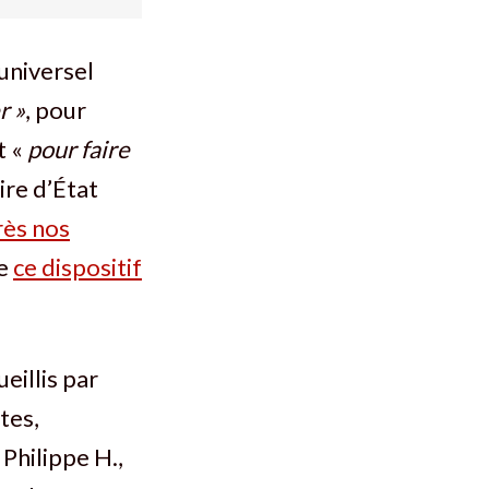
 universel
r »
, pour
et «
pour faire
aire d’État
rès nos
de
ce dispositif
eillis par
tes,
Philippe H.,