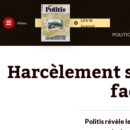
Lire le
Menu
journal
POLITI
Harcèlement se
fa
Politis révèle 