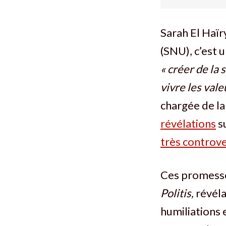
Sarah El Haïry
(SNU), c’est 
« créer de la 
vivre les vale
chargée de l
révélations
su
très controv
Ces promess
Politis,
révéla
humiliations 