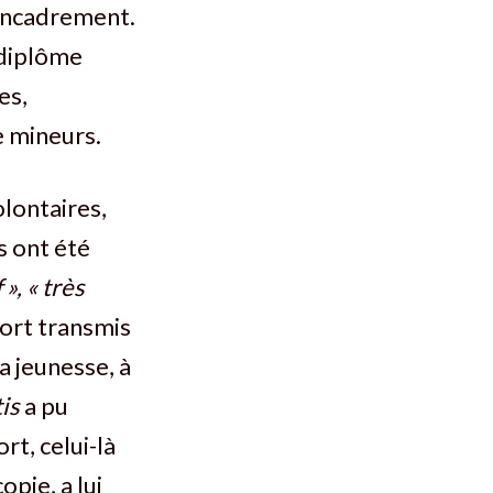
’encadrement.
 diplôme
es,
 mineurs.
olontaires,
s ont été
 », « très
port transmis
a jeunesse, à
tis
a pu
rt, celui-là
opie, a lui