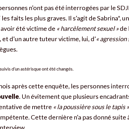
ersonnes n’ont pas été interrogées par le SDJE
les faits les plus graves. Il s’agit de Sabrina*, u
t avoir été victime de
« harcèlement sexuel »
de 
t d’un autre tuteur victime, lui, d’
« agression 
lègues.
uivis d’un astérisque ont été changés.
mois après cette enquête, les personnes interr
uvelle
. Un évitement que plusieurs encadrant
ntative de mettre
« la poussière sous le tapis 
compétente
.
Cette dernière n’a pas donné suite 
nterview.