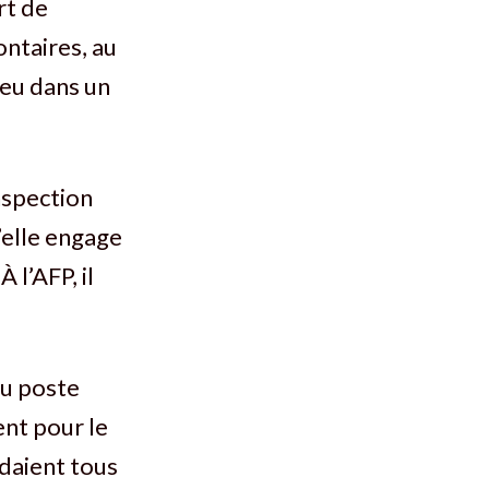
rt de
ontaires, au
ieu dans un
inspection
’elle engage
 l’AFP, il
au poste
ent pour le
ndaient tous