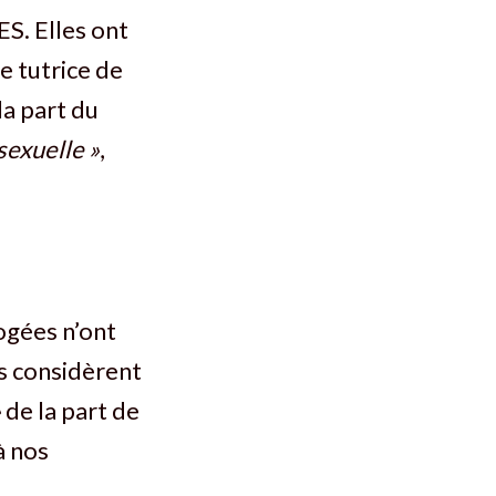
S. Elles ont
ne tutrice de
la part du
sexuelle »
,
ogées n’ont
s considèrent
»
de la part de
à nos