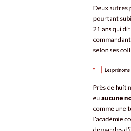
Deux autres p
pourtant subi 
21 ans qui di
commandant, e
selon ses col
*
Les prénoms s
Près de huit 
eu
aucune
no
comme une te
l’académie 
demandes d’i