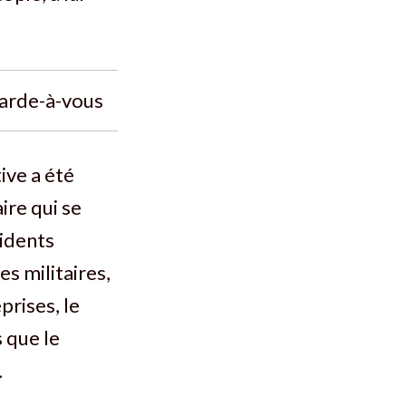
garde-à-vous
ive a été
ire qui se
cidents
es militaires,
prises, le
s que le
.