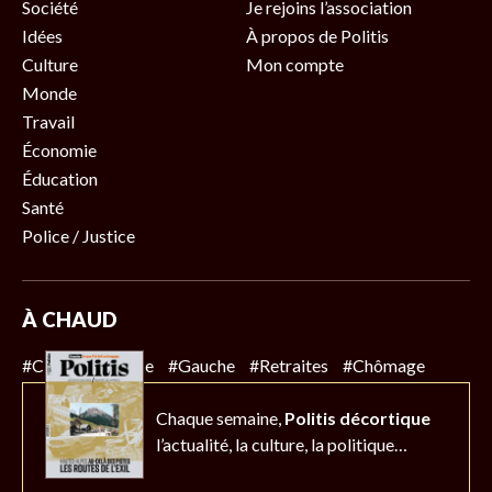
Société
Je rejoins l’association
Idées
À propos de Politis
Culture
Mon compte
Monde
Travail
Économie
Éducation
Santé
Police / Justice
À CHAUD
#Climat
#Police
#Gauche
#Retraites
#Chômage
Chaque semaine,
Politis décortique
l’actualité,
la culture, la politique…