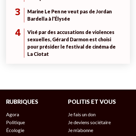
3
Marine Le Pen ne veut pas de Jordan
Bardella à l’Élysée
4
Visé par des accusations de violences
sexuelles, Gérard Darmon est choisi
pour présider le festival de cinéma de
La Ciotat
RUBRIQUES
POLITIS ET VOUS
Agora
Je fais un don
Politique
Je deviens sociétaire
Écologie
Je m’abonne