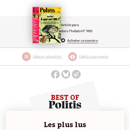
Article paru
dans l’hebdo N° 980
Acheter ce numéro
Libérer cet article !
L’offrir à un·e ami·e
BEST OF
Les plus lus