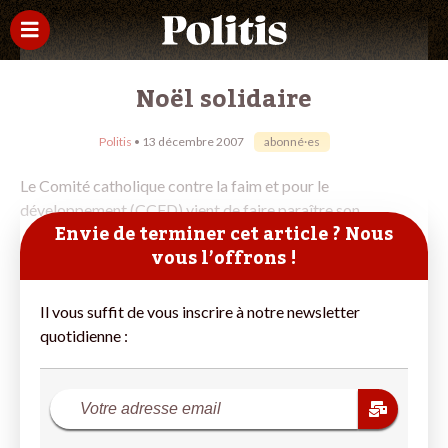
Noël solidaire
Politis
• 13 décembre 2007
abonné·es
Le Comité catholique contre la faim et pour le
développement (CCFD) vient de faire paraître son
Envie de terminer cet article ? Nous
vous l’offrons !
Il vous suffit de vous inscrire à notre newsletter
quotidienne :