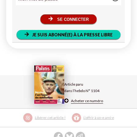
SE CONNECTER
JE SUIS ABONNÉ(E) À LA PRESSE LIBRE
Article paru
dans l’hebdo N° 1104
Acheter ce numéro
Libérer cet article !
L’offrir à un·e ami·e