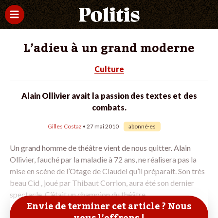
L’adieu à un grand moderne
Culture
Alain Ollivier avait la passion des textes et des
combats.
Gilles Costaz
• 27 mai 2010
abonné·es
Un grand homme de théâtre vient de nous quitter. Alain
Ollivier, fauché par la maladie à 72 ans, ne réalisera pas la
mise en scène de l’Otage de Claudel qu’il préparait. Son très
beau Cid , joué par Thibaut Corrion, aura été son dernier
spectacle. C’était un champion du ­théâtre
Envie de terminer cet article ? Nous