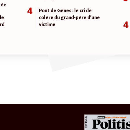
sée
4
Pont de Gênes : le cri de
de
colère du grand-père d’une
4
rd
victime