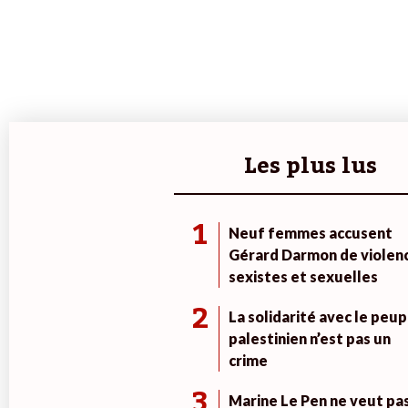
Les plus lus
1
Neuf femmes accusent
Gérard Darmon de violen
sexistes et sexuelles
2
La solidarité avec le peup
palestinien n’est pas un
crime
3
Marine Le Pen ne veut pa