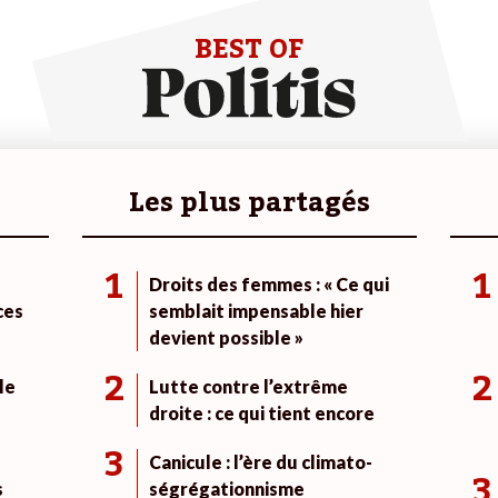
BEST OF
Les plus partagés
1
1
Droits des femmes : « Ce qui
ces
semblait impensable hier
devient possible »
2
2
le
Lutte contre l’extrême
droite : ce qui tient encore
3
Canicule : l’ère du climato-
3
s
ségrégationnisme