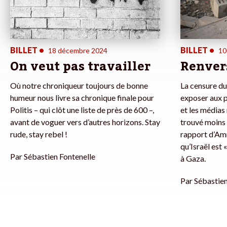
BILLET
•
BILLET
•
18 décembre 2024
10
On veut pas travailler
Renver
Où notre chroniqueur toujours de bonne
La censure d
humeur nous livre sa chronique finale pour
exposer aux p
Politis – qui clôt une liste de près de 600 –,
et les médias
avant de voguer vers d’autres horizons. Stay
trouvé moins
rude, stay rebel !
rapport d’Amn
qu’Israël est
Par
Sébastien Fontenelle
à Gaza.
Par
Sébastien