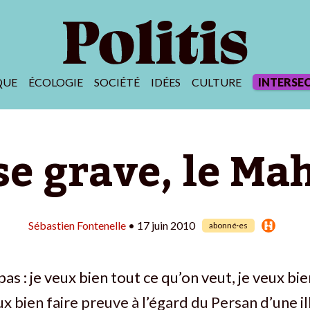
QUE
ÉCOLOGIE
SOCIÉTÉ
IDÉES
CULTURE
INTERSE
use grave, le M
Sébastien Fontenelle
• 17 juin 2010
abonné·es
pas : je veux bien tout ce qu’on veut, je veux bi
ux bien faire preuve à l’égard du Persan d’une i