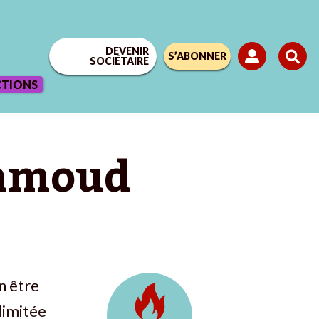
DEVENIR
S’ABONNER
SOCIÉTAIRE
CTIONS
ahmoud
en être
llimitée