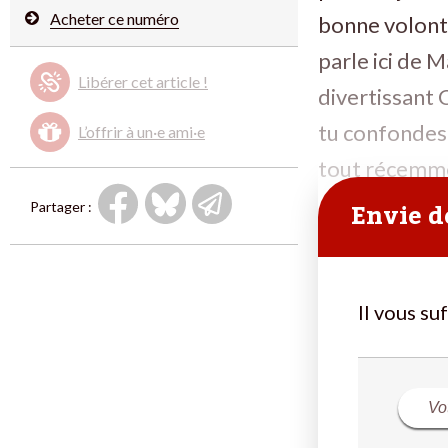
Acheter ce numéro
bonne volonté
parle ici de
Libérer cet article !
divertissant 
tu confondes p
L’offrir à un·e ami·e
tout récemme
Envie de
Partager :
Il vous su