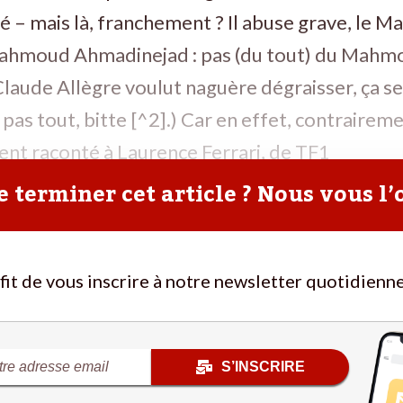
 – mais là, franchement ? Il abuse grave, le 
 Mahmoud Ahmadinejad : pas (du tout) du Mahm
Claude Allègre voulut naguère dégraisser, ça se
as tout, bitte [^2].) Car en effet, contrairemen
nt raconté à Laurence Ferrari, de TF1
 terminer cet article ? Nous vous l’
ffit de vous inscrire à notre newsletter quotidienne
S’INSCRIRE