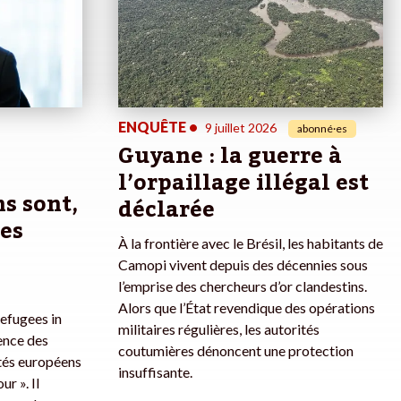
ENQUÊTE
•
9 juillet 2026
abonné·es
Guyane : la guerre à
l’orpaillage illégal est
s sont,
déclarée
des
À la frontière avec le Brésil, les habitants de
Camopi vivent depuis des décennies sous
l’emprise des chercheurs d’or clandestins.
Alors que l’État revendique des opérations
efugees in
militaires régulières, les autorités
lence des
coutumières dénoncent une protection
tés européens
insuffisante.
r ». Il