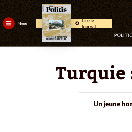
Lire le
Menu
journal
POLITI
Turquie 
Un jeune hom