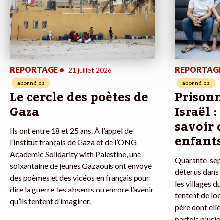
REPORTAGE
•
REPORTAG
21 juillet 2026
abonné·es
abonné·es
Le cercle des poètes de
Prisonn
Gaza
Israël 
savoir 
Ils ont entre 18 et 25 ans. À l’appel de
enfants
l’Institut français de Gaza et de l’ONG
Academic Solidarity with Palestine, une
Quarante-sept
soixantaine de jeunes Gazaouis ont envoyé
détenus dans 
des poèmes et des vidéos en français pour
les villages du
dire la guerre, les absents ou encore l’avenir
tentent de loc
qu’ils tentent d’imaginer.
père dont ell
parfois plusi