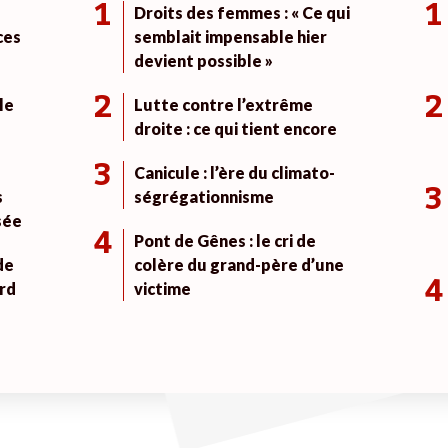
1
1
Droits des femmes : « Ce qui
ces
semblait impensable hier
devient possible »
2
2
le
Lutte contre l’extrême
droite : ce qui tient encore
3
Canicule : l’ère du climato-
3
s
ségrégationnisme
sée
4
Pont de Gênes : le cri de
de
colère du grand-père d’une
4
rd
victime