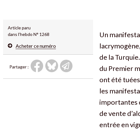
Article paru
Un manifestan
dans l’hebdo N° 1268
lacrymogène, 
Acheter ce numéro
de la Turqui
Partager :
du Premier mi
ont été tuées
les manifesta
importantes q
de vente d’al
entrée en vig