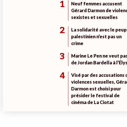
1
Neuf femmes accusent
Gérard Darmon de violen
sexistes et sexuelles
2
La solidarité avec le peup
palestinien n’est pas un
crime
3
Marine Le Pen ne veut pa
de Jordan Bardella à l’Ély
4
Visé par des accusations 
violences sexuelles, Géra
Darmon est choisi pour
présider le festival de
cinéma de La Ciotat