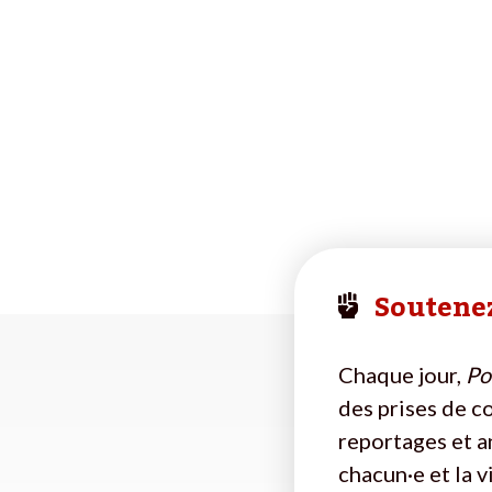
Soutenez
Chaque jour,
Pol
des prises de c
reportages et a
chacun·e et la 