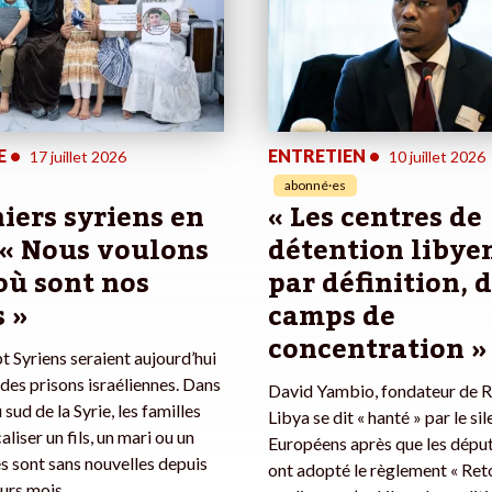
E
•
ENTRETIEN
•
17 juillet 2026
10 juillet 2026
abonné·es
iers syriens en
« Les centres de
: « Nous voulons
détention libyen
où sont nos
par définition, 
 »
camps de
concentration »
 Syriens seraient aujourd’hui
des prisons israéliennes. Dans
David Yambio, fondateur de R
 sud de la Syrie, les familles
Libya se dit « hanté » par le si
aliser un fils, un mari ou un
Européens après que les dépu
es sont sans nouvelles depuis
ont adopté le règlement « Retou
eurs mois.