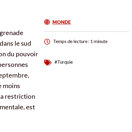
MONDE
e grenade
Temps de lecture : 1 minute
dans le sud
on du pouvoir
#Turquie
 personnes
 septembre,
ue moins
a restriction
ementale, est