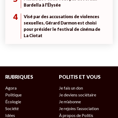
Bardella à l’Élysée
4
Visé par des accusations de violences
sexuelles, Gérard Darmon est choisi
pour présider le festival de cinéma de
La Ciotat
RUBRIQUES
POLITIS ET VOUS
Agora
Je fais un don
Politique
Je deviens sociétaire
Écologie
Je m’abonne
Société
Je rejoins l’association
Idées
À propos de Politis