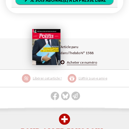
JE SUIS ABONNÉ(E) À LA PRESSE LIBRE
Article paru
dans l’hebdo N° 1588
Acheter ce numéro
Libérer cet article !
L’offrir à un·e ami·e