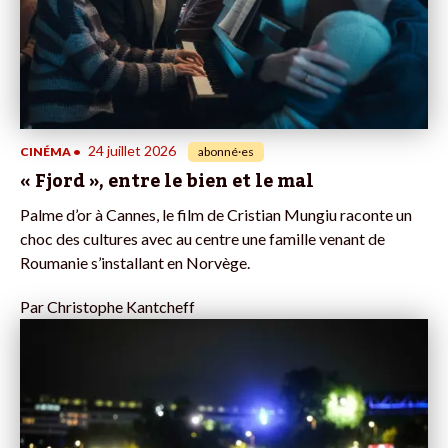
24 juillet 2026
CINÉMA
•
abonné·es
« Fjord », entre le bien et le mal
Palme d’or à Cannes, le film de Cristian Mungiu raconte un
choc des cultures avec au centre une famille venant de
Roumanie s’installant en Norvège.
Par
Christophe Kantcheff