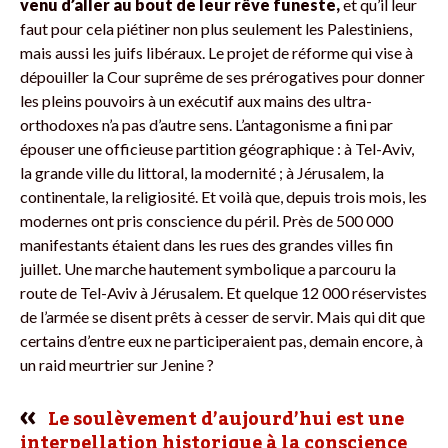
venu d’aller au bout de leur rêve funeste,
et qu’il leur
faut pour cela piétiner non plus seulement les Palestiniens,
mais aussi les juifs libéraux. Le projet de réforme qui vise à
dépouiller la Cour suprême de ses prérogatives pour donner
les pleins pouvoirs à un exécutif aux mains des ultra-
orthodoxes n’a pas d’autre sens. L’antagonisme a fini par
épouser une officieuse partition géographique : à Tel-Aviv,
la grande ville du littoral, la modernité ; à Jérusalem, la
continentale, la religiosité. Et voilà que, depuis trois mois, les
modernes ont pris conscience du péril. Près de 500 000
manifestants étaient dans les rues des grandes villes fin
juillet. Une marche hautement symbolique a parcouru la
route de Tel-Aviv à Jérusalem. Et quelque 12 000 réservistes
de l’armée se disent prêts à cesser de servir. Mais qui dit que
certains d’entre eux ne participeraient pas, demain encore, à
un raid meurtrier sur Jenine ?
Le soulèvement d’aujourd’hui est une
interpellation historique à la conscience