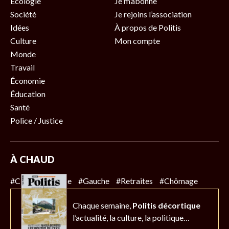
Écologie
Je m’abonne
Société
Je rejoins l’association
Idées
À propos de Politis
Culture
Mon compte
Monde
Travail
Économie
Éducation
Santé
Police / Justice
À CHAUD
#Climat
#Police
#Gauche
#Retraites
#Chômage
Chaque semaine,
Politis décortique
l’actualité,
la culture, la politique…