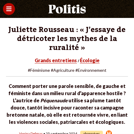
Juliette Rousseau : « J’essaye de
détricoter les mythes de la
ruralité »
Grands entretiens
Écologie
/
#Féminisme
#Agriculture
#Environnement
Comment porter une parole sensible, de gauche et
féministe dans un milieu rural d’apparence hostile ?
L’autrice de
Péquenaude
utilise sa plume tantôt
douce, tantôt incisive pour raconter sa campagne
bretonne natale, où elle est retournée vivre, en liant
les violences sociales, patriarcales et écologiques.
Vanina Delmas
• 25 septembre 2024
abonné·es