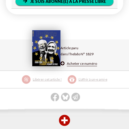
JE SUIS ABONNÉ(E) À LA PRESSE LIBRE
Article paru
dans l’hebdo N° 1829
Acheter ce numéro
Libérer cet article !
L’offrir à un·e ami·e