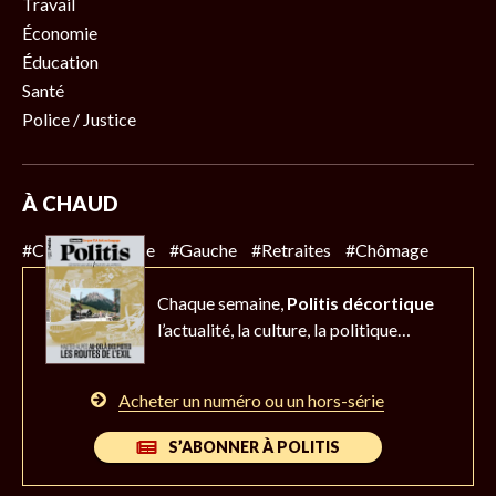
Travail
Économie
Éducation
Santé
Police / Justice
À CHAUD
#Climat
#Police
#Gauche
#Retraites
#Chômage
Chaque semaine,
Politis décortique
l’actualité,
la culture, la politique…
Acheter un numéro ou un hors-série
S’ABONNER À POLITIS