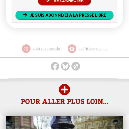
SE CONNECTER
JE SUIS ABONNÉ(E) À LA PRESSE LIBRE
Libérer cet article !
L’offrir à un·e ami·e
POUR ALLER PLUS LOIN…