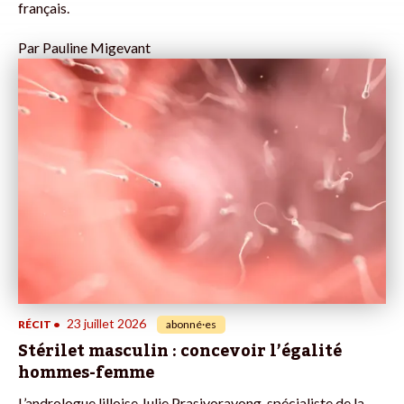
français.
Par
Pauline Migevant
23 juillet 2026
RÉCIT
•
abonné·es
Stérilet masculin : concevoir l’égalité
hommes-femme
L’andrologue lilloise Julie Prasivoravong, spécialiste de la