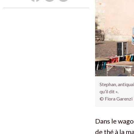
Stephan, antiquai
qu’il dit ».
© Fiora Garenzi
Dans le wagon
de thé à la m