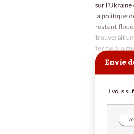
sur l’Ukraine
la politique 
restent floues
trouverait un
terme à la gu
Envie de
Il vous su