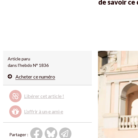
de savoir ce
Article paru
dans l’hebdo N° 1836
Acheter ce numéro
Libérer cet article !
L’offrir à un·e ami·e
Partager :