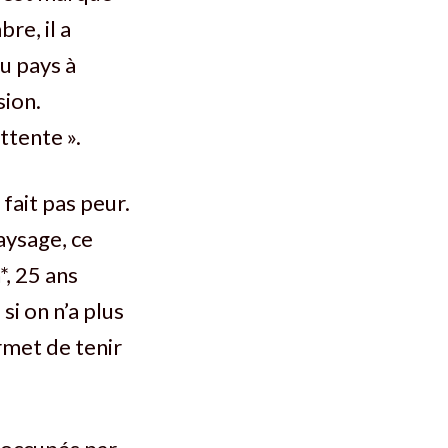
re, il a
du pays à
sion.
ttente ».
fait pas peur.
paysage, ce
*, 25 ans
si on n’a plus
rmet de tenir