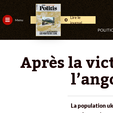
Lire le
Menu
journal
POLITI
Après la vic
l’ang
La population uk