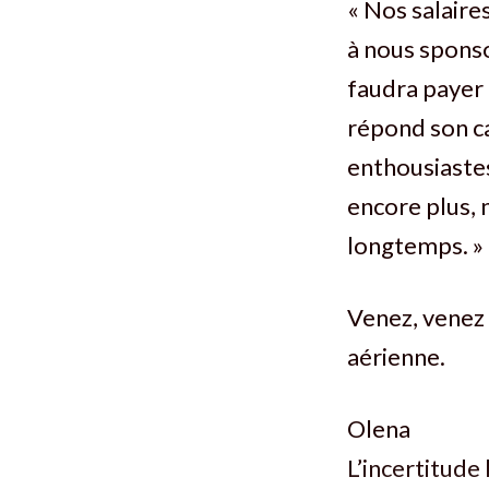
« Nos salaires
à nous sponsor
faudra payer a
répond son c
enthousiastes 
encore plus, 
longtemps. »
Venez, venez p
aérienne.
Olena
L’incertitude