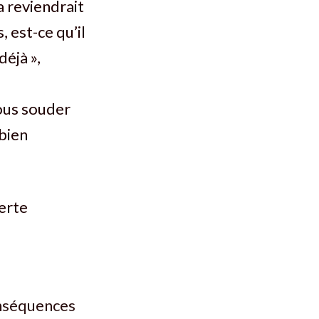
a reviendrait
, est-ce qu’il
déjà »,
nous souder
bien
lerte
onséquences