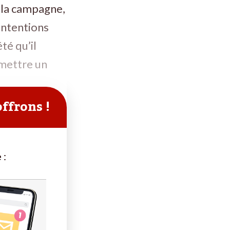
t la campagne,
 intentions
té qu’il
 mettre un
offrons !
 :