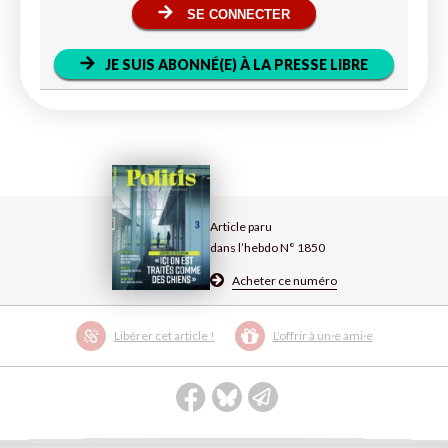
SE CONNECTER
JE SUIS ABONNÉ(E) À LA PRESSE LIBRE
Article paru
dans l’hebdo N° 1850
Acheter ce numéro
Libérer cet article !
L’offrir à un·e ami·e