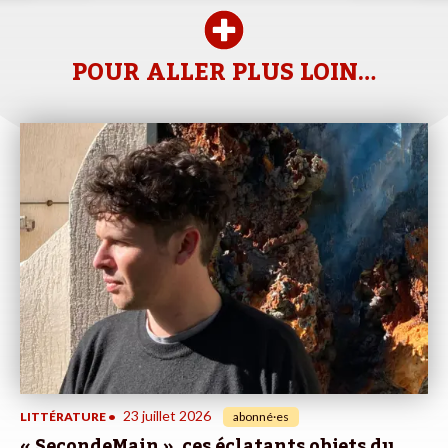
POUR ALLER PLUS LOIN…
23 juillet 2026
LITTÉRATURE
•
abonné·es
« SecondeMain », ces éclatants objets du