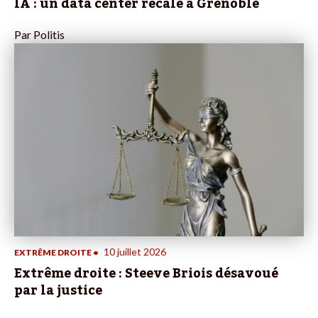
IA : un data center recalé à Grenoble
Par
Politis
10 juillet 2026
EXTRÊME DROITE
•
Extrême droite : Steeve Briois désavoué
par la justice