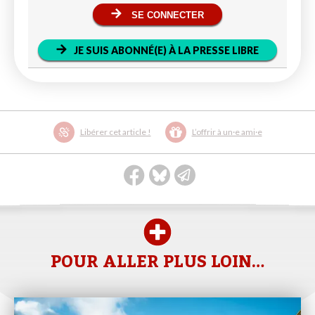
SE CONNECTER
JE SUIS ABONNÉ(E) À LA PRESSE LIBRE
Libérer cet article !
L’offrir à un·e ami·e
POUR ALLER PLUS LOIN…