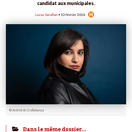
candidat aux municipales.
Lucas Sarafian
• 13 février 2026
© Astrid di Crollalanza
Dans le même dossier…