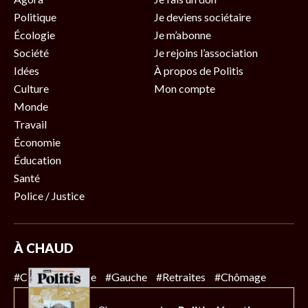
Politique
Je deviens sociétaire
Écologie
Je m’abonne
Société
Je rejoins l’association
Idées
À propos de Politis
Culture
Mon compte
Monde
Travail
Économie
Éducation
Santé
Police / Justice
À CHAUD
#Climat
#Police
#Gauche
#Retraites
#Chômage