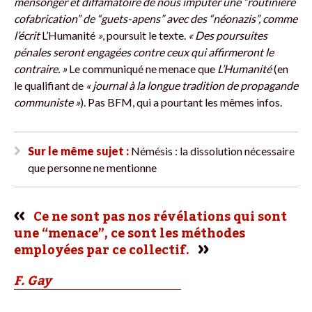
mensonger et diffamatoire de nous imputer une “routinière
cofabrication” de “guets-apens” avec des “néonazis”, comme
l’écrit
L’Humanité
»
, poursuit le texte.
« Des poursuites
pénales seront engagées contre ceux qui affirmeront le
contraire. »
Le communiqué ne menace que
L’Humanité
(en
le qualifiant de
« journal à la longue tradition de propagande
communiste »
). Pas BFM, qui a pourtant les mêmes infos.
Sur le même sujet :
Némésis : la dissolution nécessaire
que personne ne mentionne
Ce ne sont pas nos révélations qui sont
une “menace”, ce sont les méthodes
employées par ce collectif.
F. Gay