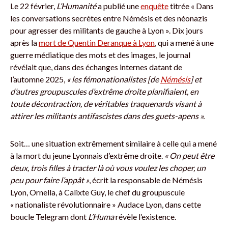
Le 22 février,
L’Humanité
a publié une
enquête
titrée « Dans
les conversations secrètes entre Némésis et des néonazis
pour agresser des militants de gauche à Lyon ». Dix jours
après la
mort de Quentin Deranque à Lyon
, qui a mené à une
guerre médiatique des mots et des images, le journal
révélait que, dans des échanges internes datant de
l’automne 2025,
« les fémonationalistes [de
Némésis
] et
d’autres groupuscules d’extrême droite planifiaient, en
toute décontraction, de véritables traquenards visant à
attirer les militants antifascistes dans des guets-apens ».
Soit… une situation extrêmement similaire à celle qui a mené
à la mort du jeune Lyonnais d’extrême droite.
« On peut être
deux, trois filles à tracter là où vous voulez les choper, un
peu pour faire l’appât »
, écrit la responsable de Némésis
Lyon, Ornella, à Calixte Guy, le chef du groupuscule
« nationaliste révolutionnaire » Audace Lyon, dans cette
boucle Telegram dont
L’Huma
révèle l’existence.