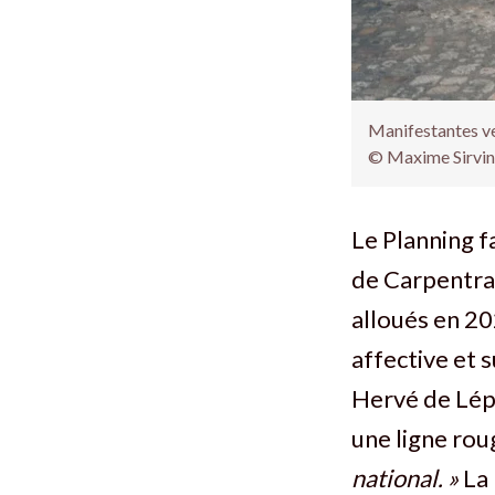
Manifestantes ven
© Maxime Sirvin
Le Planning f
de Carpentras
alloués en 202
affective et s
Hervé de Lépi
une ligne rou
national. »
La 