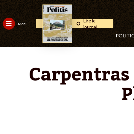
Lire le
Menu
journal
POLITI
Carpentras 
P