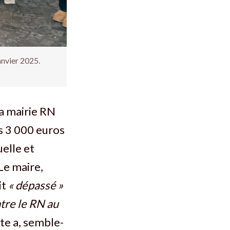
anvier 2025.
la mairie RN
s 3 000 euros
uelle et
 Le maire,
it
« dépassé »
ntre le RN au
te a, semble-