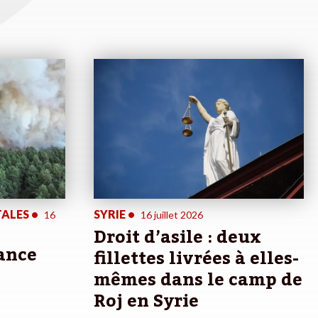
TALES
•
SYRIE
•
16
16 juillet 2026
Droit d’asile : deux
rance
fillettes livrées à elles-
mêmes dans le camp de
Roj en Syrie