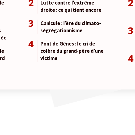
2
2
le
Lutte contre l’extrême
droite : ce qui tient encore
3
Canicule : l’ère du climato-
3
s
ségrégationnisme
sée
4
Pont de Gênes : le cri de
de
colère du grand-père d’une
4
rd
victime