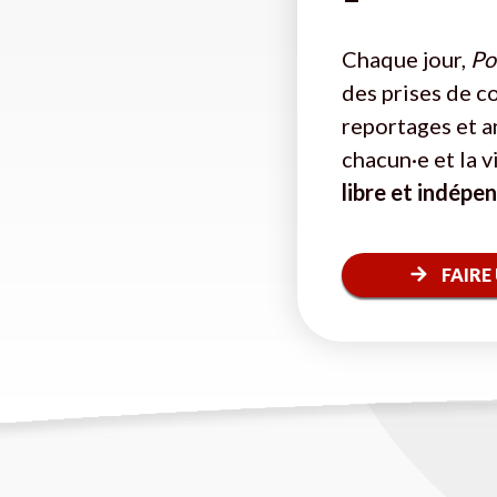
Chaque jour,
Pol
des prises de c
reportages et a
chacun·e et la 
libre et indépe
FAIRE