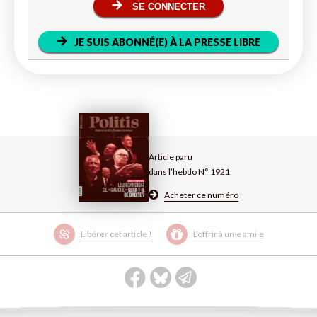
SE CONNECTER
JE SUIS ABONNÉ(E) À LA PRESSE LIBRE
Article paru
dans l’hebdo N° 1921
Acheter ce numéro
Libérer cet article !
L’offrir à un·e ami·e