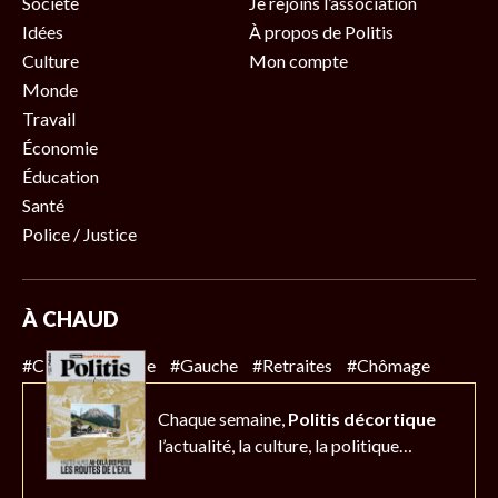
Société
Je rejoins l’association
Idées
À propos de Politis
Culture
Mon compte
Monde
Travail
Économie
Éducation
Santé
Police / Justice
À CHAUD
#Climat
#Police
#Gauche
#Retraites
#Chômage
Chaque semaine,
Politis décortique
l’actualité,
la culture, la politique…