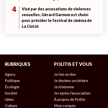
4
Visé par des accusations de violences
sexuelles, Gérard Darmon est choisi
pour présider le festival de cinéma de
La Ciotat
RUBRIQUES
POLITIS ET VOUS
Agora
Je fais un don
Politique
Je deviens sociétaire
Écologie
Je m’abonne
Société
Je rejoins l’association
Idées
À propos de Politis
Culture
Mon compte