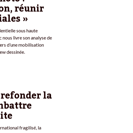
on, réunir
iales »
dentielle sous haute
c nous livre son analyse de
viers d’une mobilisation
iew dessinée.
 refonder la
mbattre
ite
national fragilisé, la