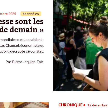
embre 2025
abonné·es
esse sont les
 de demain »
 mondiales » est accablant :
ucas Chancel, économiste et
pport, décrypte ce constat.
Par
Pierre Jequier-Zalc
CHRONIQUE
•
12 décembre