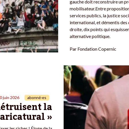
gauche doit reconstruire un pr
mobilisateur.Entre proposition
services publics, la justice soci
international, et démentis des
droite, dix points qui esquisse
alternative politique.
Par
Fondation Copernic
0 juin 2026
abonné·es
détruisent la
caricatural »
xer les riches ! Éloge de la