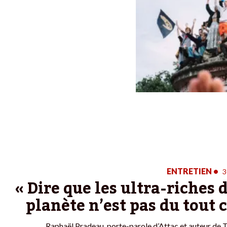
ENTRETIEN
•
3
« Dire que les ultra-riches 
planète n’est pas du tout 
Raphaël Pradeau, porte-parole d’Attac et auteur de Ta