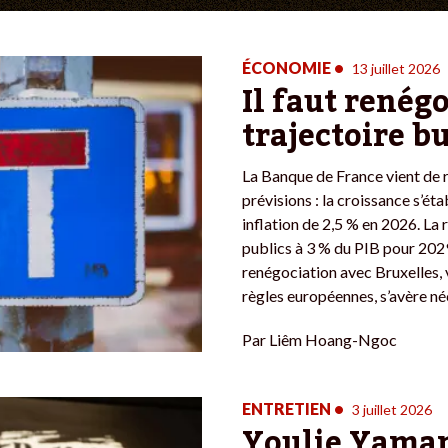
ÉCONOMIE
•
13 juillet 2026
Il faut renégo
trajectoire b
La Banque de France vient de r
prévisions : la croissance s’éta
inflation de 2,5 % en 2026. La 
publics à 3 % du PIB pour 2029
renégociation avec Bruxelles, 
règles européennes, s’avère né
Par
Liêm Hoang-Ngoc
ENTRETIEN
•
3 juillet 2026
Youlie Yamam