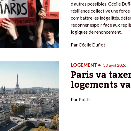
d’autres possibles. Cécile Dufl
résilience collective une force
combattre les inégalités, défen
redonner espoir face aux replis
logiques de renoncement.
Par
Cécile Duflot
LOGEMENT
•
30 avril 2026
Paris va taxer
logements va
Par
Politis