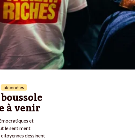
abonné·es
, boussole
e à venir
 démocratiques et
ut le sentiment
s citoyennes dessinent