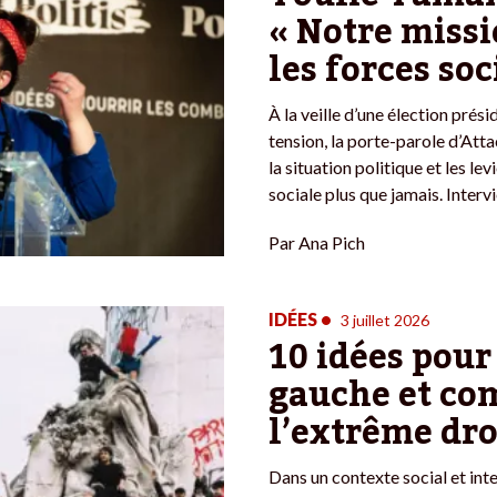
« Notre missi
les forces soc
À la veille d’une élection prési
tension, la porte-parole d’Atta
la situation politique et les le
sociale plus que jamais. Interv
Par
Ana Pich
IDÉES
•
3 juillet 2026
10 idées pour
gauche et co
l’extrême dro
Dans un contexte social et inter