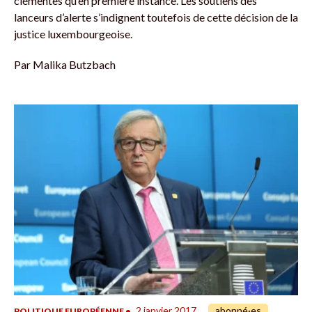
clémentes qu’en première instance. Les soutiens des
lanceurs d’alerte s’indignent toutefois de cette décision de la
justice luxembourgeoise.
Par
Malika Butzbach
2 janvier 2017
abonné·es
POLITIQUE EUROPÉENNE
•