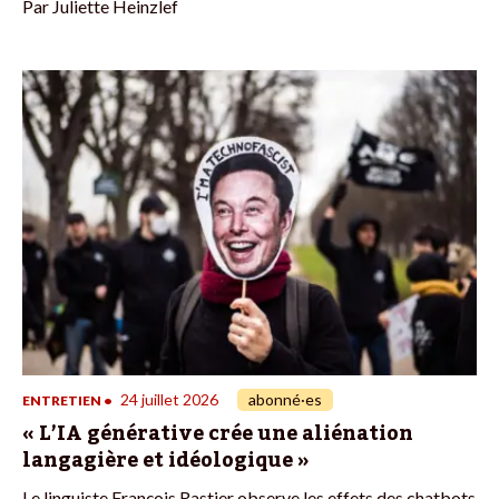
Par
Juliette Heinzlef
24 juillet 2026
abonné·es
ENTRETIEN
•
« L’IA générative crée une aliénation
langagière et idéologique »
Le linguiste François Rastier observe les effets des chatbots