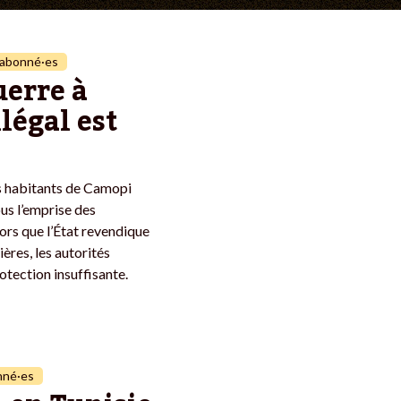
abonné·es
uerre à
llégal est
les habitants de Camopi
us l’emprise des
lors que l’État revendique
ières, les autorités
tection insuffisante.
nné·es