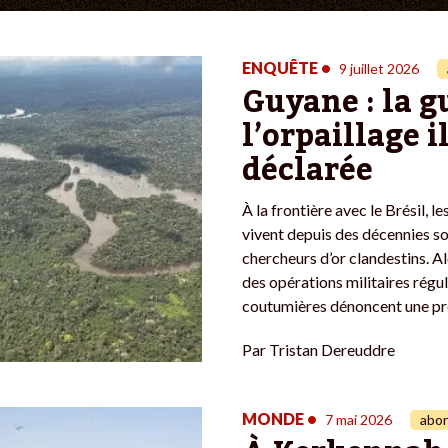
ENQUÊTE
•
9 juillet 2026
Guyane : la g
l’orpaillage i
déclarée
À la frontière avec le Brésil, 
vivent depuis des décennies so
chercheurs d’or clandestins. A
des opérations militaires régul
coutumières dénoncent une pro
Par
Tristan Dereuddre
MONDE
•
7 mai 2026
abo