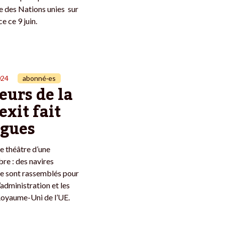
ce des Nations unies sur
e ce 9 juin.
024
abonné·es
eurs de la
exit fait
agues
le théâtre d’une
re : des navires
se sont rassemblés pour
’administration et les
Royaume-Uni de l’UE.