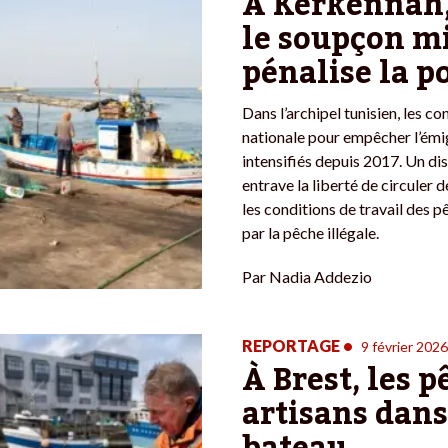
À Kerkennah,
le soupçon m
pénalise la p
Dans l’archipel tunisien, les co
nationale pour empêcher l’émi
intensifiés depuis 2017. Un dis
entrave la liberté de circuler 
les conditions de travail des 
par la pêche illégale.
Par
Nadia Addezio
REPORTAGE
•
9 février 2026
À Brest, les 
artisans dan