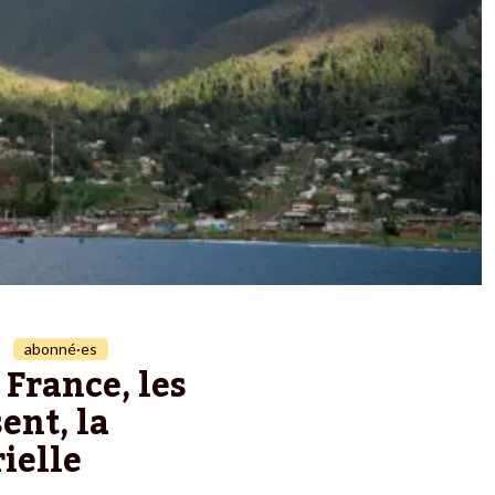
abonné·es
 France, les
ent, la
ielle