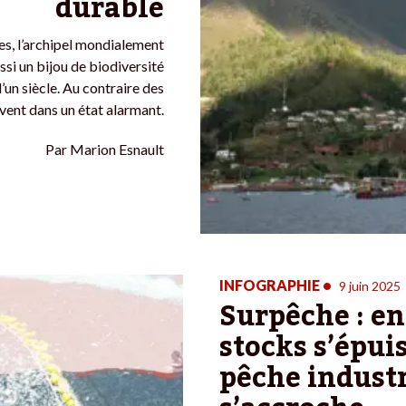
durable
es, l’archipel mondialement
si un bijou de biodiversité
’un siècle. Au contraire des
uvent dans un état alarmant.
Par
Marion Esnault
INFOGRAPHIE
•
9 juin 2025
Surpêche : en
stocks s’épuis
pêche industr