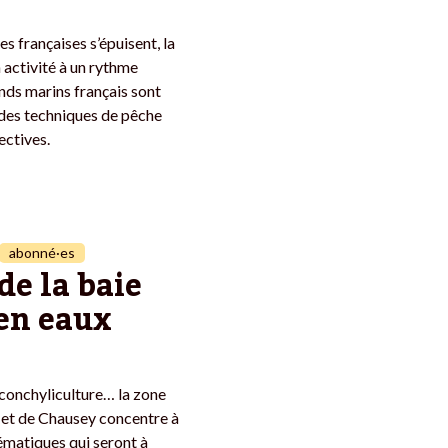
s françaises s’épuisent, la
 activité à un rythme
onds marins français sont
des techniques de pêche
ectives.
abonné·es
de la baie
 en eaux
 conchyliculture… la zone
e et de Chausey concentre à
ématiques qui seront à