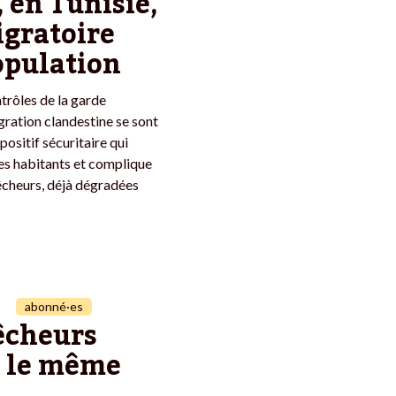
 en Tunisie,
igratoire
opulation
ntrôles de la garde
gration clandestine se sont
positif sécuritaire qui
des habitants et complique
pêcheurs, déjà dégradées
abonné·es
pêcheurs
s le même