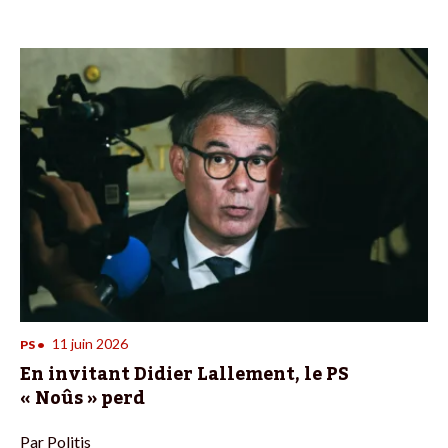
11 juin 2026
PS
•
En invitant Didier Lallement, le PS
« Noûs » perd
Par
Politis