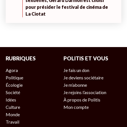
sexuelles, Gérard Darmon est choisi
pour présider le festival de cinéma de
La Ciotat
RUBRIQUES
POLITIS ET VOUS
Agora
Je fais un don
Politique
Je deviens sociétaire
Écologie
Je m’abonne
Société
Je rejoins l’association
Idées
À propos de Politis
Culture
Mon compte
Monde
Travail