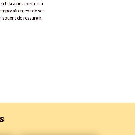
en Ukraine a permis à
r temporairement de ses
risquent de ressurgir.
s