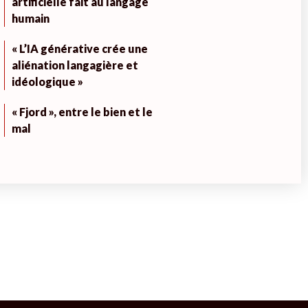
artificielle fait au langage
humain
« L’IA générative crée une
aliénation langagière et
idéologique »
« Fjord », entre le bien et le
mal