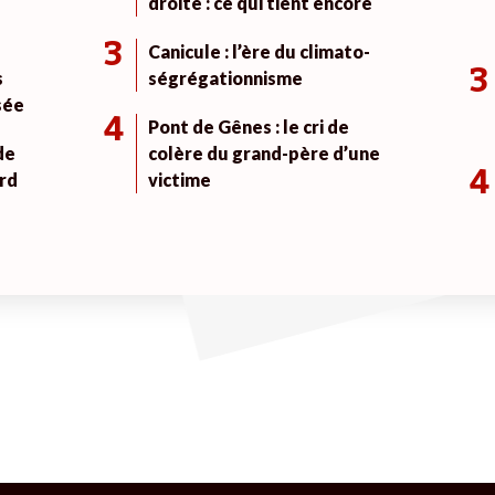
droite : ce qui tient encore
3
Canicule : l’ère du climato-
3
s
ségrégationnisme
sée
4
Pont de Gênes : le cri de
de
colère du grand-père d’une
4
rd
victime