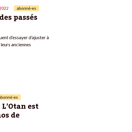
 2022
abonné·es
des passés
ent d’essayer d’ajuster à
 leurs anciennes
abonné·es
 L’Otan est
aos de