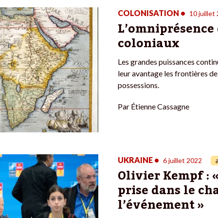
COLONISATION
•
10 juillet
L’omniprésence 
coloniaux
Les grandes puissances continu
leur avantage les frontières de
possessions.
Par
Étienne Cassagne
UKRAINE
•
6 juillet 2022
Olivier Kempf : «
prise dans le ch
l’événement »