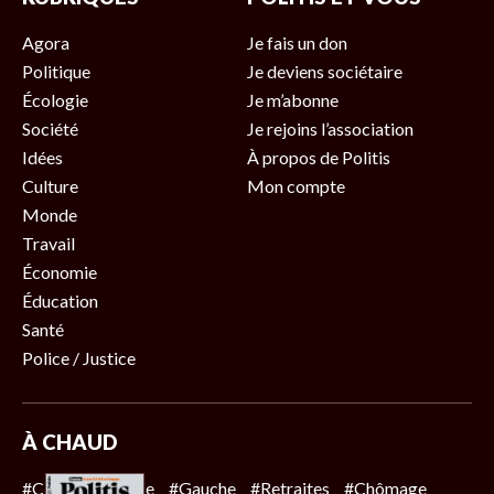
Agora
Je fais un don
Politique
Je deviens sociétaire
Écologie
Je m’abonne
Société
Je rejoins l’association
Idées
À propos de Politis
Culture
Mon compte
Monde
Travail
Économie
Éducation
Santé
Police / Justice
À CHAUD
#Climat
#Police
#Gauche
#Retraites
#Chômage