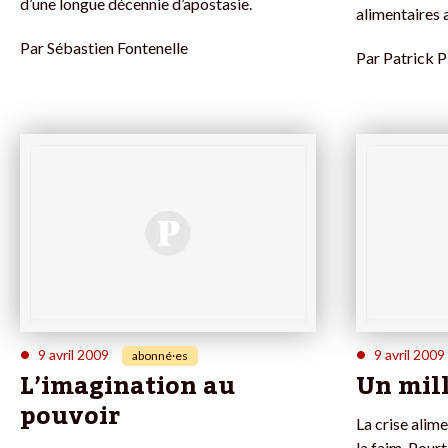
d’une longue décennie d’apostasie.
alimentaires 
Par
Sébastien Fontenelle
Par
Patrick P
•
•
9 avril 2009
9 avril 2009
abonné·es
L’imagination au
Un mil
pouvoir
La crise alim
la faim. Pour