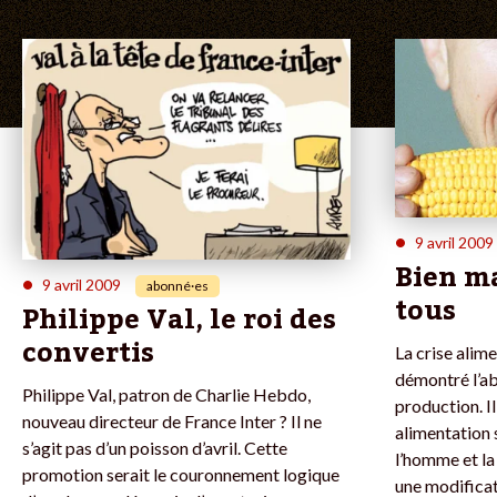
•
9 avril 2009
Bien m
•
9 avril 2009
abonné·es
tous
Philippe Val, le roi des
convertis
La crise alim
démontré l’ab
Philippe Val, patron de Charlie Hebdo,
production. I
nouveau directeur de France Inter ? Il ne
alimentation 
s’agit pas d’un poisson d’avril. Cette
l’homme et la
promotion serait le couronnement logique
une modificat