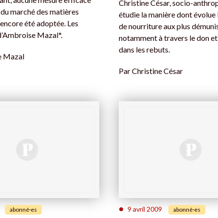
Christine César, socio-anthro
 du marché des matières
étudie la manière dont évolue 
 encore été adoptée. Les
de nourriture aux plus démuni
 d’Ambroise Mazal*.
notamment à travers le don et
dans les rebuts.
e Mazal
Par
Christine César
•
9 avril 2009
abonné·es
abonné·es