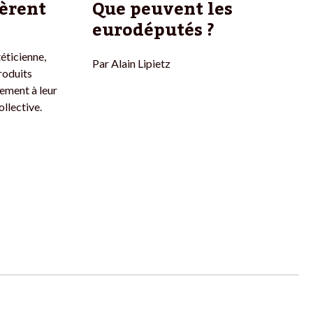
fèrent
Que peuvent les
eurodéputés ?
éticienne,
Par
Alain Lipietz
roduits
vement à leur
ollective.