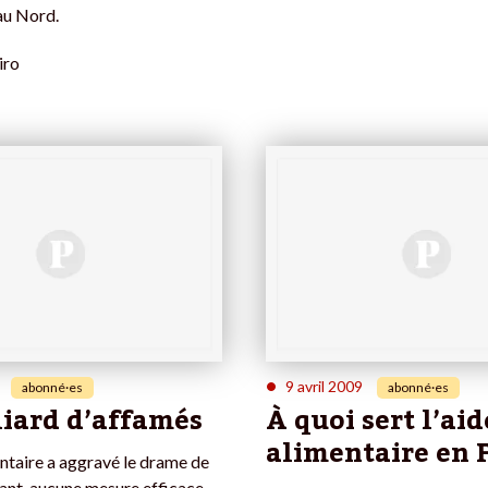
au Nord.
iro
•
9 avril 2009
abonné·es
abonné·es
liard d’affamés
À quoi sert l’aid
alimentaire en 
entaire a aggravé le drame de
tant, aucune mesure efficace