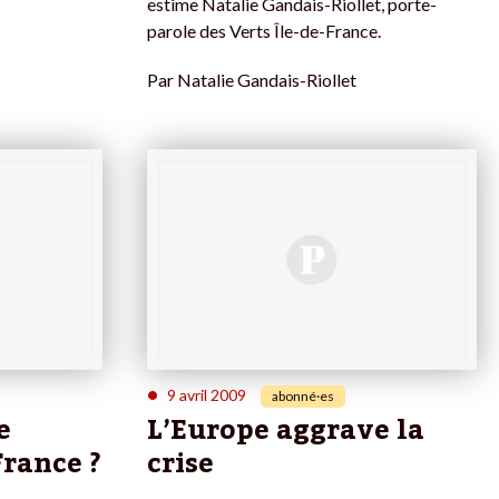
estime Natalie Gandais-Riollet, porte-
parole des Verts Île-de-France.
Par
Natalie Gandais-Riollet
•
9 avril 2009
abonné·es
e
L’Europe aggrave la
France ?
crise