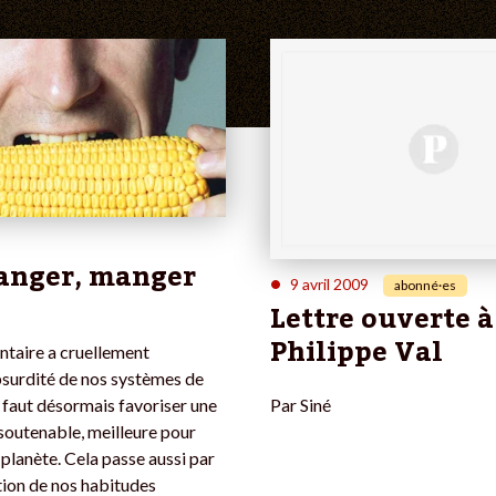
anger, manger
•
9 avril 2009
abonné·es
Lettre ouverte à
Philippe Val
entaire a cruellement
surdité de nos systèmes de
Par
Siné
l faut désormais favoriser une
soutenable, meilleure pour
 planète. Cela passe aussi par
ion de nos habitudes