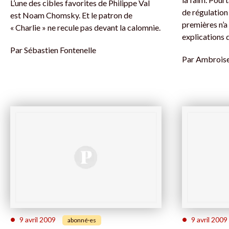
L’une des cibles favorites de Philippe Val
de régulation
est Noam Chomsky. Et le patron de
premières n’a
« Charlie » ne recule pas devant la calomnie.
explications
Par
Sébastien Fontenelle
Par
Ambrois
•
•
9 avril 2009
9 avril 2009
abonné·es