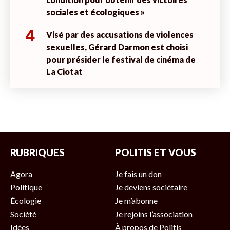
sociales et écologiques »
4
Visé par des accusations de violences
sexuelles, Gérard Darmon est choisi
pour présider le festival de cinéma de
La Ciotat
RUBRIQUES
POLITIS ET VOUS
Agora
Je fais un don
Politique
Je deviens sociétaire
Écologie
Je m’abonne
Société
Je rejoins l’association
Idées
À propos de Politis