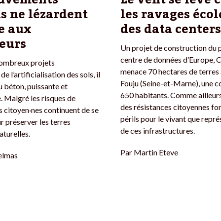
s ne lézardent
les ravages éco
e aux
des data centers
eurs
Un projet de construction du 
centre de données d’Europe, 
nombreux projets
menace 70 hectares de terres 
e l’artificialisation des sols, il
Fouju (Seine-et-Marne), une
 du béton, puissante et
650 habitants. Comme ailleurs
 Malgré les risques de
des résistances citoyennes fo
es citoyen·nes continuent de se
périls pour le vivant que repré
r préserver les terres
de ces infrastructures.
aturelles.
Par
Martin Eteve
elmas