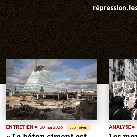
répression, le
ENTRETIEN
•
ANALYSE
•
20 mai 2026
abonné·es
« Le béton ciment est
Les mo