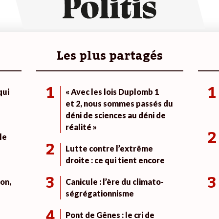
Les plus partagés
1
1
qui
« Avec les lois Duplomb 1
et 2, nous sommes passés du
déni de sciences au déni de
réalité »
2
le
2
Lutte contre l’extrême
droite : ce qui tient encore
3
3
on,
Canicule : l’ère du climato-
ségrégationnisme
4
Pont de Gênes : le cri de