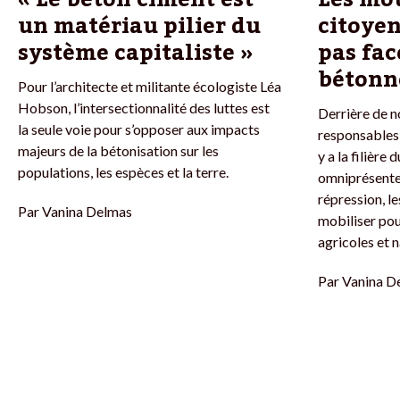
un matériau pilier du
citoyen
système capitaliste »
pas fac
bétonn
Pour l’architecte et militante écologiste Léa
Hobson, l’intersectionnalité des luttes est
Derrière de 
la seule voie pour s’opposer aux impacts
responsables d
majeurs de la bétonisation sur les
y a la filière
populations, les espèces et la terre.
omniprésente.
répression, l
Par
Vanina Delmas
mobiliser pou
agricoles et n
Par
Vanina D