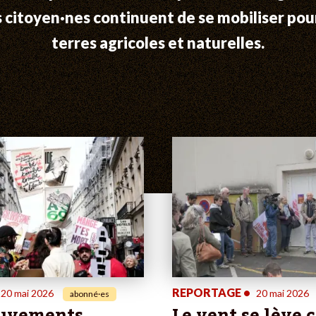
s citoyen·nes continuent de se mobiliser pou
terres agricoles et naturelles.
REPORTAGE
•
20 mai 2026
20 mai 2026
abonné·es
uvements
Le vent se lève 