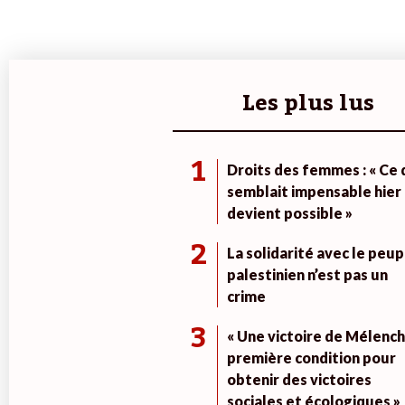
Les plus lus
1
Droits des femmes : « Ce 
semblait impensable hier
devient possible »
2
La solidarité avec le peup
palestinien n’est pas un
crime
3
« Une victoire de Mélench
première condition pour
obtenir des victoires
sociales et écologiques »