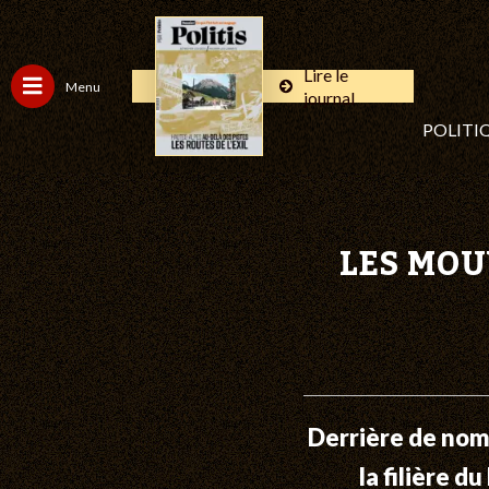
Lire le
Menu
journal
POLITI
LES MOU
Derrière de nombr
la filière d