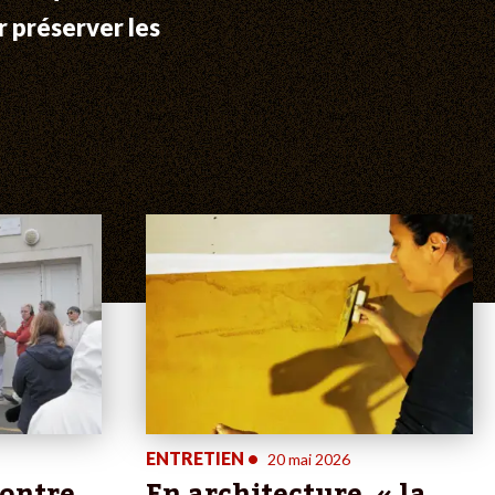
r préserver les
ENTRETIEN
•
20 mai 2026
contre
En architecture, « la