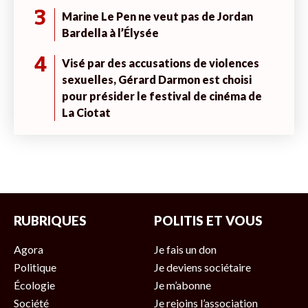
3
Marine Le Pen ne veut pas de Jordan
Bardella à l’Élysée
4
Visé par des accusations de violences
sexuelles, Gérard Darmon est choisi
pour présider le festival de cinéma de
La Ciotat
RUBRIQUES
POLITIS ET VOUS
Agora
Je fais un don
Politique
Je deviens sociétaire
Écologie
Je m’abonne
Société
Je rejoins l’association