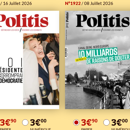
/ 16 Juillet 2026
N°1922
/ 08 Juillet 2026
3€
3€
3€
3€
90
00
90
00
PAPIER
NUMÉRIQUE
PAPIER
NUMÉRIQU