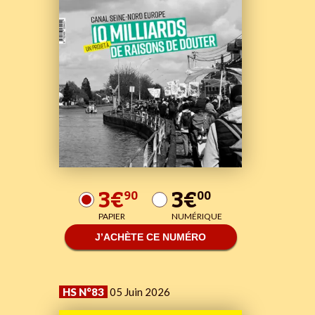
3€
3€
90
00
PAPIER
NUMÉRIQUE
J’ACHÈTE CE NUMÉRO
HS N°83
05 Juin 2026