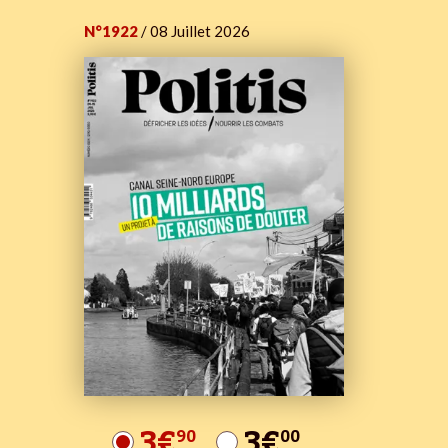
N°1922
/ 08 Juillet 2026
3€
3€
90
00