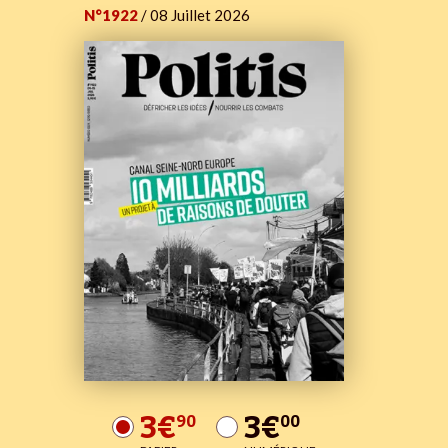
N°1922
/ 08 Juillet 2026
3€
3€
90
00