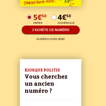
5€
4€
50
50
PAPIER
NUMÉRIQUE
J’ACHÈTE CE NUMÉRO
NUMÉRO HORS-SÉRIE
KIOSQUE POLITIS
Vous cherchez
un ancien
numéro ?