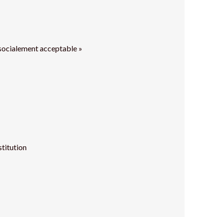
e socialement acceptable »
stitution