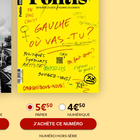
5€
4€
50
50
E
PAPIER
NUMÉRIQUE
J’ACHÈTE CE NUMÉRO
NUMÉRO HORS-SÉRIE