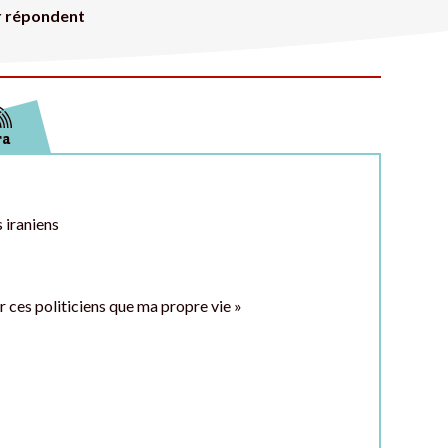
er répondent
ra
s iraniens
r ces politiciens que ma propre vie »