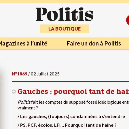
LA BOUTIQUE
agazines à l’unité
Faire un don à Politis
N°1869
/ 02 Juillet 2025
Gauches : pourquoi tant de hai
Politis
fait les comptes du supposé fossé idéologique entr
vraiment ?
/ Les gauches, (toujours) condamnées à s’entendre
/ PS, PCF, écolos, LFI… Pourquoi tant de haine ?