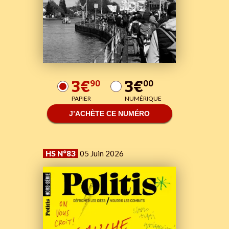
3€
3€
90
00
PAPIER
NUMÉRIQUE
J’ACHÈTE CE NUMÉRO
HS N°83
05 Juin 2026