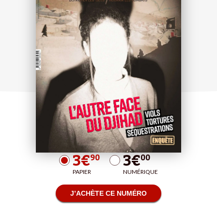
3€
3€
90
00
PAPIER
NUMÉRIQUE
J’ACHÈTE CE NUMÉRO