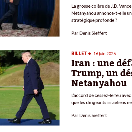
La grosse colère de J.D. Vanc
Netanyahou annonce-t-elle un
stratégique profonde ?
Par
Denis Sieffert
BILLET
•
16 juin 2026
Iran : une dé
Trump, un dé
Netanyahou
L’accord de cessez-le feu avec l
que les dirigeants israéliens ne
Par
Denis Sieffert