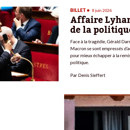
BILLET
•
8 juin 2026
Affaire Lyhan
de la politiqu
Face à la tragédie, Gérald D
Macron se sont empressés d’ac
pour mieux échapper à la remis
politique.
Par
Denis Sieffert