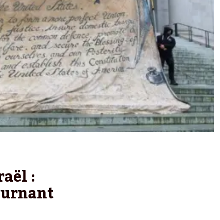
aël :
ournant