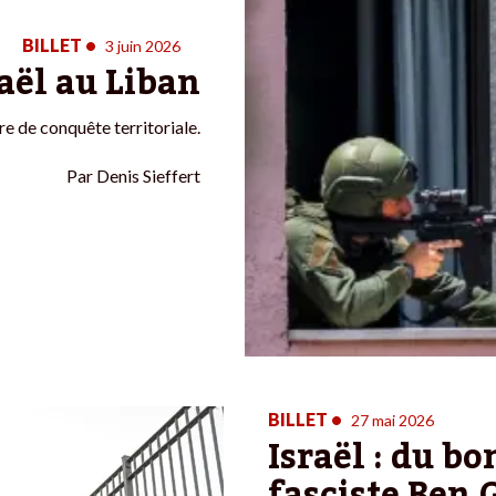
BILLET
•
3 juin 2026
raël au Liban
re de conquête territoriale.
Par
Denis Sieffert
BILLET
•
27 mai 2026
Israël : du b