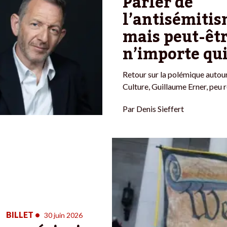
Parler de
l’antisémitis
mais peut-êtr
n’importe qu
Retour sur la polémique autour
Culture, Guillaume Erner, peu 
Par
Denis Sieffert
BILLET
•
30 juin 2026