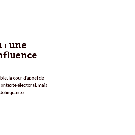
 : une
influence
le, la cour d’appel de
contexte électoral, mais
 délinquante.