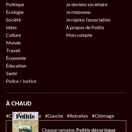
Politique
Je deviens sociétaire
Écologie
Je m’abonne
Société
Je rejoins l’association
Idées
À propos de Politis
Culture
Mon compte
Monde
Travail
Économie
Éducation
Santé
Police / Justice
À CHAUD
#Climat
#Police
#Gauche
#Retraites
#Chômage
Chaque semaine,
Politis décortique