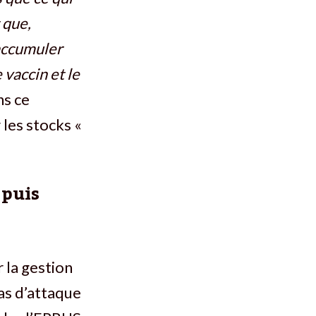
t que,
’accumuler
 vaccin et le
ns ce
 les stocks «
 puis
 la gestion
as d’attaque