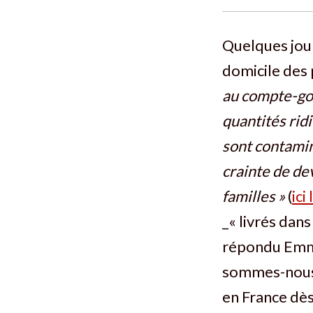
Quelques jour
domicile des 
au compte-go
quantités rid
sont contamin
crainte de dev
familles »
(
ic
_« livrés dan
répondu Emma
sommes-nous a
en France dès