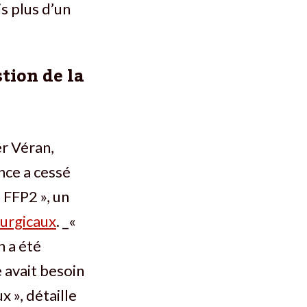
s plus d’un
tion de la
er Véran,
nce a cessé
 FFP2 », un
urgicaux
. _«
n a été
 avait besoin
 », détaille