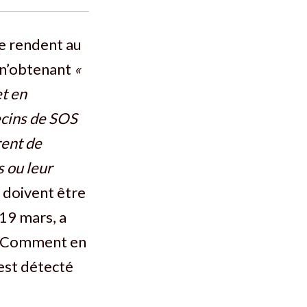
se rendent au
, n’obtenant
«
t en
ecins de SOS
rent de
s ou leur
 doivent être
 19 mars, a
. Comment en
 est détecté