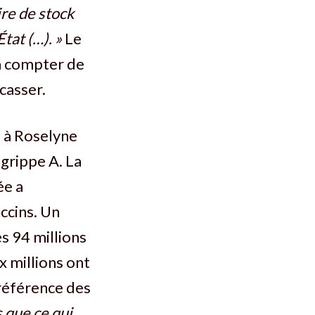
ire de stock
tat (…). »
Le
à compter de
casser.
e à Roselyne
 grippe A. La
ée a
ccins. Un
s 94 millions
 millions ont
 référence des
s que ce qui