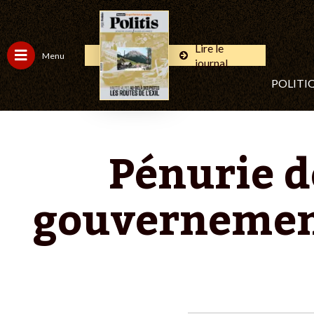
Lire le
Menu
journal
POLITI
Pénurie de
gouvernement