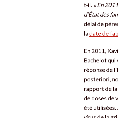
t-il.
« En 2011 
d’État des fam
délai de pér
la
date de fab
En 2011, Xavi
Bachelot qui 
réponse de l’
posteriori, n
rapport de la
de doses de v
été utilisées
virus de la gr