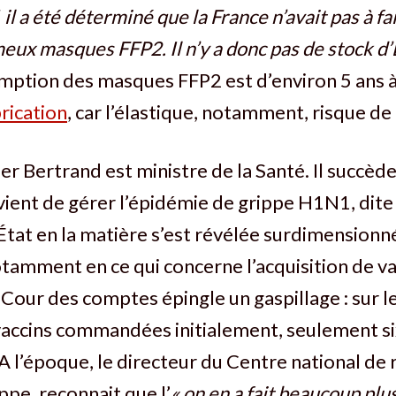
il a été déterminé que la France n’avait pas à fa
eux masques FFP2. Il n’y a donc pas de stock d’É
emption des masques FFP2 est d’environ 5 ans 
rication
, car l’élastique, notamment, risque de 
er Bertrand est ministre de la Santé. Il succèd
vient de gérer l’épidémie de grippe H1N1, dite
État en la matière s’est révélée surdimensionn
otamment en ce qui concerne l’acquisition de va
 Cour des comptes épingle un gaspillage : sur le
accins commandées initialement, seulement six
. A l’époque, le directeur du Centre national de
ippe, reconnait que l’
« on en a fait beaucoup plu