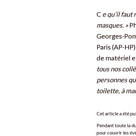
C
e qu’il fau
masques. »
Ph
Georges-Pomp
Paris (AP-HP),
de matériel e
tous nos coll
personnes qui
toilette, à ma
Cet article a été pu
Pendant toute la du
pour couvrir les é