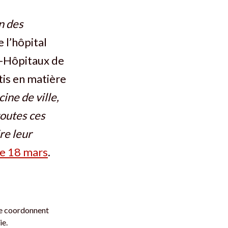
n des
 l’hôpital
e-Hôpitaux de
otis en matière
ine de ville,
toutes ces
re leur
le 18 mars
.
se coordonnent
ie.