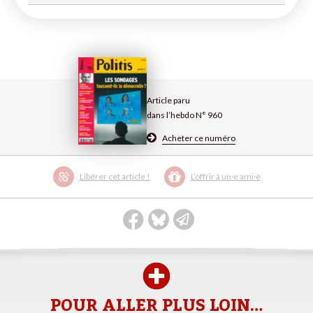
Article paru
dans l’hebdo N° 960
Acheter ce numéro
Libérer cet article !
L’offrir à un·e ami·e
POUR ALLER PLUS LOIN…