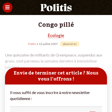
Congo pillé
Écologie
Politis
• 12 juillet 2007
abonné·es
Une quinzaine de militants de Greenpeace, suspendus aux
grues, sont parvenus la semaine dernière à immobiliser
pendant
Envie de terminer cet article ? Nous
vous l’offrons !
Il vous suffit de vous inscrire à notre newsletter
quotidienne :