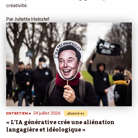
créativité.
Par
Juliette Heinzlef
24 juillet 2026
ENTRETIEN
•
abonné·es
« L’IA générative crée une aliénation
langagière et idéologique »