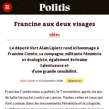
Francine aux deux visages
Idées
Le député Vert Alain Lipietz rend ici hommage à
Francine Comte, sa compagne, militante féministe
et écologiste, également écrivaine
talentueuse et
d’une grande sensibilité.
Alain Lipietz
• 13 novembre 2008
abonné·es
Francine Comte nous a quittés, le 7 ­no­­­vembre, après six ans
de lutte farouche contre un cancer. Toutes celles et ceux qui
l’ont connue, dans les mouvements féministe et écologiste,
la définiront en deux mots : courage et générosité. Jusqu’aux