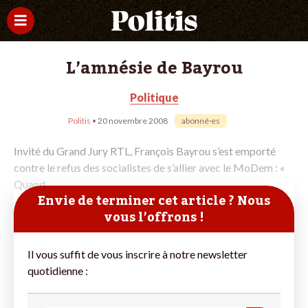
L’amnésie de Bayrou
Politique
Politis
• 20 novembre 2008
abonné·es
Invité du Grand Jury RTL, François Bayrou s’est emporté
contre le refus des socialistes de s’allier avec le MoDem : «
Quand,
Envie de terminer cet article ? Nous
vous l’offrons !
Il vous suffit de vous inscrire à notre newsletter
quotidienne :