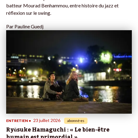
batteur Mourad Benhammou, entre histoire du jazz et
réflexion sur le swing.
Par
Pauline Guedj
23 juillet 2026
ENTRETIEN
•
abonné·es
Ryūsuke Hamaguchi : « Le bien-être
humain est primordial »