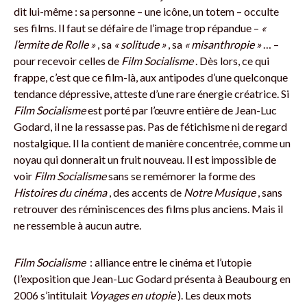
dit lui-même : sa personne – une icône, un totem – occulte
ses films. Il faut se défaire de l’image trop répandue –
«
l’ermite de Rolle »
, sa
« solitude »
, sa
« misanthropie »
… –
pour recevoir celles de
Film Socialisme
. Dès lors, ce qui
frappe, c’est que ce film-là, aux antipodes d’une quelconque
tendance dépressive, atteste d’une rare énergie créatrice. Si
Film Socialisme
est porté par l’œuvre entière de Jean-Luc
Godard, il ne la ressasse pas. Pas de fétichisme ni de regard
nostalgique. Il la contient de manière concentrée, comme un
noyau qui donnerait un fruit nouveau. Il est impossible de
voir
Film Socialisme
sans se remémorer la forme des
Histoires du cinéma
, des accents de
Notre Musique
, sans
retrouver des réminiscences des films plus anciens. Mais il
ne ressemble à aucun autre.
Film Socialisme
: alliance entre le cinéma et l’utopie
(l’exposition que Jean-Luc Godard présenta à Beaubourg en
2006 s’intitulait
Voyages en utopie
). Les deux mots