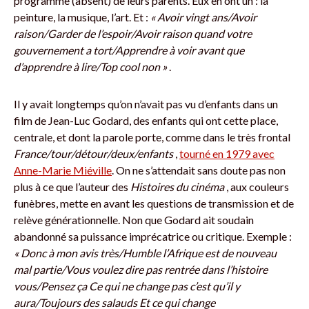
programme (absent) de leurs parents. Eux en ont un : la
peinture, la musique, l’art. Et :
« Avoir vingt ans/Avoir
raison/Garder de l’espoir/Avoir raison quand votre
gouvernement a tort/Apprendre à voir avant que
d’apprendre à lire/Top cool non »
.
Il y avait longtemps qu’on n’avait pas vu d’enfants dans un
film de Jean-Luc Godard, des enfants qui ont cette place,
centrale, et dont la parole porte, comme dans le très frontal
France/tour/détour/deux/enfants
,
tourné en 1979 avec
Anne-Marie Miéville
. On ne s’attendait sans doute pas non
plus à ce que l’auteur des
Histoires du cinéma
, aux couleurs
funèbres, mette en avant les questions de transmission et de
relève générationnelle. Non que Godard ait soudain
abandonné sa puissance imprécatrice ou critique. Exemple :
« Donc à mon avis très/Humble l’Afrique est de nouveau
mal partie/Vous voulez dire pas rentrée dans l’histoire
vous/Pensez ça Ce qui ne change pas c’est qu’il y
aura/Toujours des salauds Et ce qui change