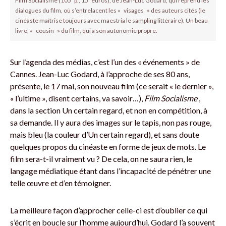
Film Socialisme (105 p., 15 euros), de Jean-Luc Godard, qui reprend les
dialogues du film, où s’entrelacent les « visages » des auteurs cités (le
cinéaste maîtrise toujours avec maestria le sampling littéraire). Un beau
livre, « cousin » du film, qui a son autonomie propre.
Sur l’agenda des médias, c’est l’un des « événements » de
Cannes. Jean-Luc Godard, à l’approche de ses 80 ans,
présente, le 17 mai, son nouveau film (ce serait « le dernier »,
« l’ultime », disent certains, va savoir…),
Film Socialisme
,
dans la section Un certain regard, et non en compétition, à
sa demande. Il y aura des images sur le tapis, non pas rouge,
mais bleu (la couleur d’Un certain regard), et sans doute
quelques propos du cinéaste en forme de jeux de mots. Le
film sera-t-il vraiment vu ? De cela, on ne saura rien, le
langage médiatique étant dans l’incapacité de pénétrer une
telle œuvre et d’en témoigner.
La meilleure façon d’approcher celle-ci est d’oublier ce qui
s’écrit en ­boucle sur l’homme aujourd’hui. Godard l’a souvent