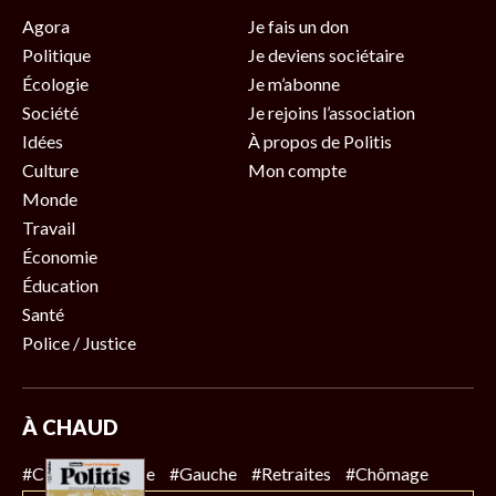
Agora
Je fais un don
Politique
Je deviens sociétaire
Écologie
Je m’abonne
Société
Je rejoins l’association
Idées
À propos de Politis
Culture
Mon compte
Monde
Travail
Économie
Éducation
Santé
Police / Justice
À CHAUD
#Climat
#Police
#Gauche
#Retraites
#Chômage