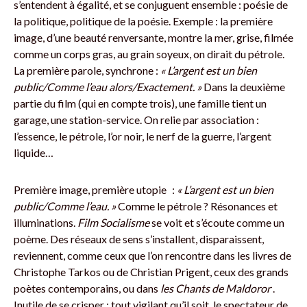
s’entendent à égalité, et se conjuguent ensemble : poésie de
la politique, politique de la poésie. Exemple : la première
image, d’une beauté renversante, montre la mer, grise, filmée
comme un corps gras, au grain soyeux, on dirait du pétrole.
La première parole, synchrone :
« L’argent est un bien
public/Comme l’eau alors/Exactement. »
Dans la deuxième
partie du film (qui en compte trois), une famille tient un
garage, une station-service. On relie par association :
l’essence, le pétrole, l’or noir, le nerf de la guerre, l’argent
liquide…
Première image, première utopie :
« L’argent est un bien
public/Comme l’eau. »
Comme le pétrole ? Résonances et
illuminations.
Film Socialisme
se voit et s’écoute comme un
poème. Des réseaux de sens s’installent, disparaissent,
reviennent, comme ceux que l’on rencontre dans les livres de
Christophe Tarkos ou de Christian Prigent, ceux des grands
poètes contemporains, ou dans
les Chants de Maldoror
.
Inutile de se crisper : tout vigilant qu’il soit, le spectateur de