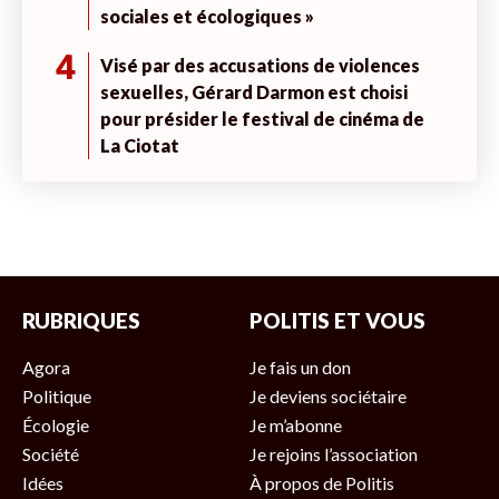
sociales et écologiques »
4
Visé par des accusations de violences
sexuelles, Gérard Darmon est choisi
pour présider le festival de cinéma de
La Ciotat
RUBRIQUES
POLITIS ET VOUS
Agora
Je fais un don
Politique
Je deviens sociétaire
Écologie
Je m’abonne
Société
Je rejoins l’association
Idées
À propos de Politis