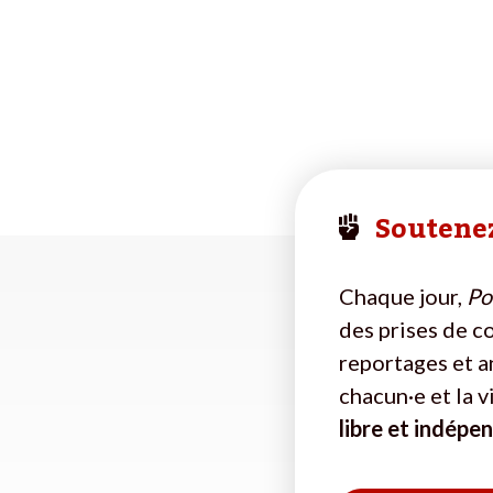
Soutenez
Chaque jour,
Pol
des prises de c
reportages et a
chacun·e et la 
libre et indépe