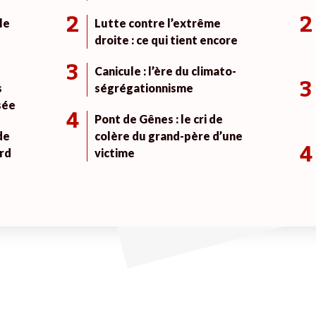
2
2
le
Lutte contre l’extrême
droite : ce qui tient encore
3
Canicule : l’ère du climato-
3
s
ségrégationnisme
sée
4
Pont de Gênes : le cri de
de
colère du grand-père d’une
4
rd
victime