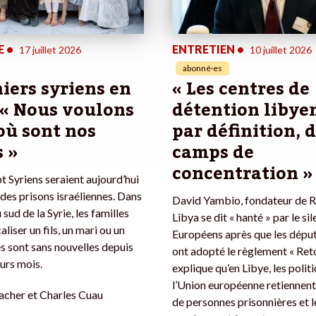
E
•
ENTRETIEN
•
17 juillet 2026
10 juillet 2026
abonné·es
iers syriens en
« Les centres de
: « Nous voulons
détention libyen
où sont nos
par définition, 
 »
camps de
concentration »
 Syriens seraient aujourd’hui
des prisons israéliennes. Dans
David Yambio, fondateur de R
 sud de la Syrie, les familles
Libya se dit « hanté » par le si
aliser un fils, un mari ou un
Européens après que les dépu
es sont sans nouvelles depuis
ont adopté le règlement « Retou
eurs mois.
explique qu’en Libye, les polit
l’Union européenne retiennent 
acher et Charles Cuau
de personnes prisonnières et l