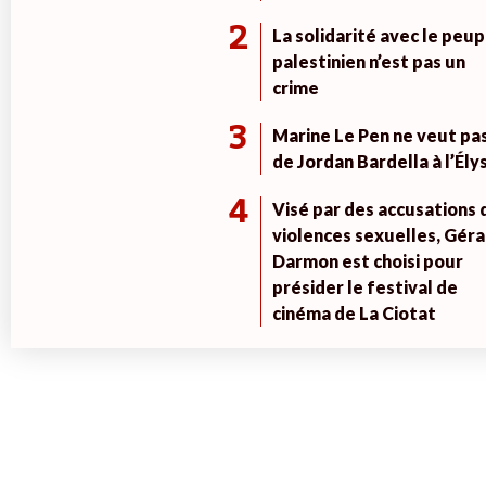
2
La solidarité avec le peup
palestinien n’est pas un
crime
3
Marine Le Pen ne veut pa
de Jordan Bardella à l’Ély
4
Visé par des accusations 
violences sexuelles, Géra
Darmon est choisi pour
présider le festival de
cinéma de La Ciotat