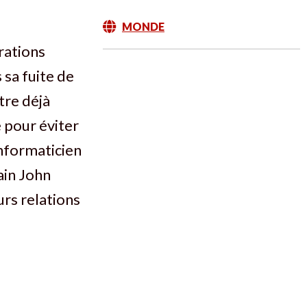
MONDE
érations
 sa fuite de
re déjà
e pour éviter
informaticien
ain John
urs relations