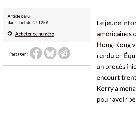
Article paru
Le jeune info
dans l’hebdo N° 1259
américaines d
Acheter ce numéro
Hong-Kong ve
Partager :
rendu en Équa
un procès ini
encourt trent
Kerry a menac
pour avoir p