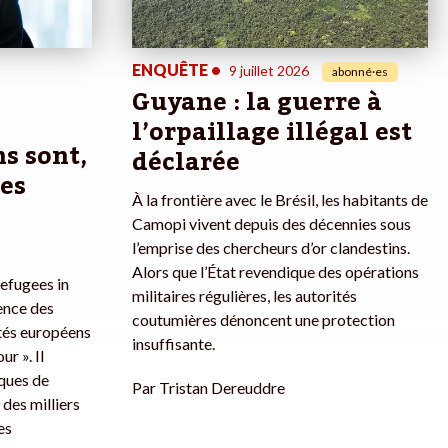
ENQUÊTE
•
9 juillet 2026
abonné·es
Guyane : la guerre à
l’orpaillage illégal est
s sont,
déclarée
des
À la frontière avec le Brésil, les habitants de
Camopi vivent depuis des décennies sous
l’emprise des chercheurs d’or clandestins.
Alors que l’État revendique des opérations
efugees in
militaires régulières, les autorités
lence des
coutumières dénoncent une protection
tés européens
insuffisante.
r ». Il
iques de
Par
Tristan Dereuddre
des milliers
es