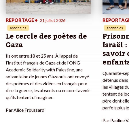
REPORTAGE
•
REPORTAG
21 juillet 2026
abonné·es
abonné·es
Le cercle des poètes de
Prisonn
Gaza
Israël 
savoir 
Ils ont entre 18 et 25 ans. À l’appel de
enfants
l’Institut français de Gaza et de l’ONG
Academic Solidarity with Palestine, une
Quarante-sept
soixantaine de jeunes Gazaouis ont envoyé
détenus dans 
des poèmes et des vidéos en français pour
les villages du
dire la guerre, les absents ou encore l’avenir
tentent de loc
qu’ils tentent d’imaginer.
père dont ell
parfois plusi
Par
Alice Froussard
Par
Pauline V