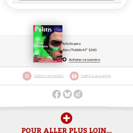
Article paru
dans l’hebdo N° 1260
Acheter ce numéro
Libérer cet article !
L’offrir à un·e ami·e
POUR ALLER PLUS LOIN…