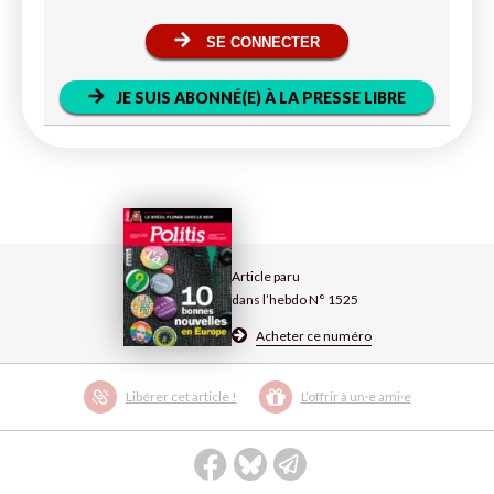
SE CONNECTER
JE SUIS ABONNÉ(E) À LA PRESSE LIBRE
Article paru
dans l’hebdo N° 1525
Acheter ce numéro
Libérer cet article !
L’offrir à un·e ami·e