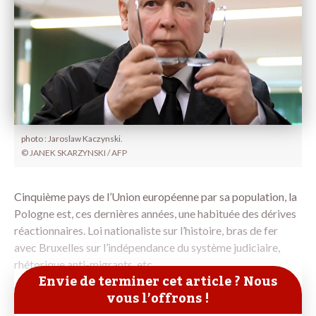
photo : Jaroslaw Kaczynski.
© JANEK SKARZYNSKI / AFP
Cinquième pays de l’Union européenne par sa population, la
Pologne est, ces dernières années, une habituée des dérives
réactionnaires. Loi nationaliste sur l’histoire, bras de fer
avec Bruxelles sur l’indépendance du système judiciaire,
rhétorique anti-migrants, etc.
Envie de terminer cet article ? Nous
vous l’offrons !